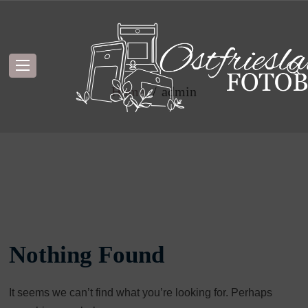
Posts by:
admin
Home
admin
Nothing Found
It seems we can’t find what you’re looking for. Perhaps