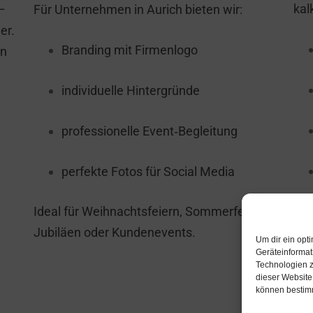
kalk
 –
Für Unternehmen in Aurich bieten wir:
er.
Branding mit Firmenlogo
en
individuelle Hintergründe
professionelle Event‑Begleitung
perfekte Fotos für Social Media
All
Ideal für Weihnachtsfeiern, Sommerfeste,
Auf
Jubiläen oder Kundenevents.
Um dir ein opt
Geräteinformat
Technologien z
dieser Website
können bestimm