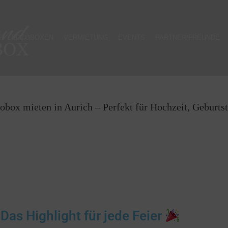
 in Aurich – Perfekt 
E
FOTOBOXEN
VERMIETUNG
EVENTS
PARTNER/FREUNDE
eburtstag & Events
obox mieten in Aurich – Perfekt für Hochzeit, Geburts
Das Highlight für jede Feier