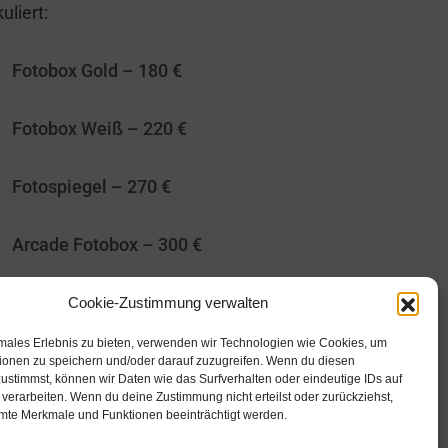
uliert:
Fotobox Gold – 180 €
Fotobox Weiß – 220 €
Fotospiegel – 270 €
Arcade Fotobox – 300 €
e Preise inkl. Lieferung nach Aurich,
Cookie-Zustimmung verwalten
bau, Abbau und Support.
imales Erlebnis zu bieten, verwenden wir Technologien wie Cookies, um
ionen zu speichern und/oder darauf zuzugreifen. Wenn du diesen
ustimmst, können wir Daten wie das Surfverhalten oder eindeutige IDs auf
 verarbeiten. Wenn du deine Zustimmung nicht erteilst oder zurückziehst,
te Merkmale und Funktionen beeinträchtigt werden.