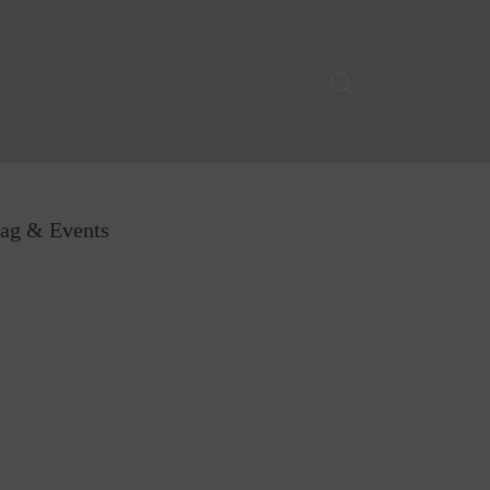
für Hochzeit, G
tag & Events