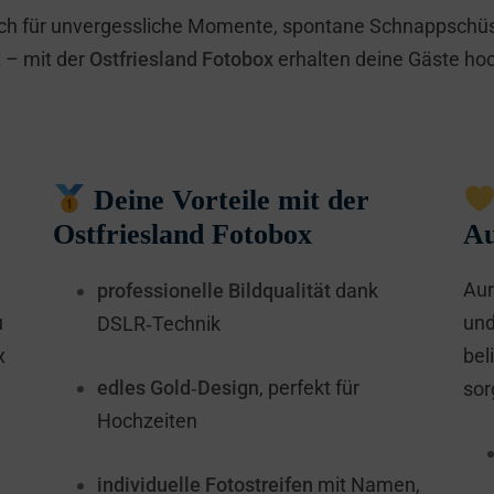
Aurich für unvergessliche Momente, spontane Schnappsch
 – mit der
Ostfriesland Fotobox
erhalten deine Gäste hoc
Deine Vorteile mit der
Ostfriesland Fotobox
Au
Aur
professionelle Bildqualität
dank
u
und
DSLR‑Technik
x
bel
edles Gold‑Design
, perfekt für
sor
Hochzeiten
individuelle Fotostreifen
mit Namen,