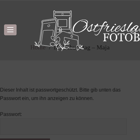
Geschützt: 18. Geburtstag – Maj
a
Home
18. Geburtstag – Maja
Dieser Inhalt ist passwortgeschützt. Bitte gib unten das
Passwort ein, um ihn anzeigen zu können.
Passwort: