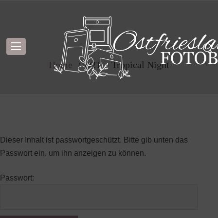
Geschützt: D2T – Tropical Night
Home
D2T – Tropical Night
Dieser Inhalt ist passwortgeschützt. Bitte gib unten das
Passwort ein, um ihn anzeigen zu können.
Passwort: