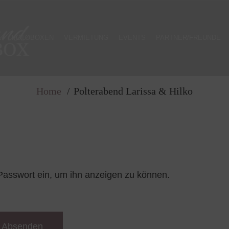
E
FOTOBOXEN
VERMIETUNG
EVENTS
PARTNER/FREUNDE
: Polterabend Laris
Home
Polterabend Larissa & Hilko
s Passwort ein, um ihn anzeigen zu können.