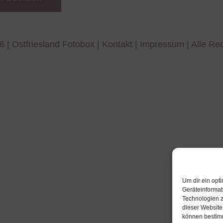
6 |
Ostfriesland Fotobox
|
Kontakt
|
Impressum
| Alle Re
Um dir ein opt
Geräteinformat
Technologien z
dieser Website
können bestimm