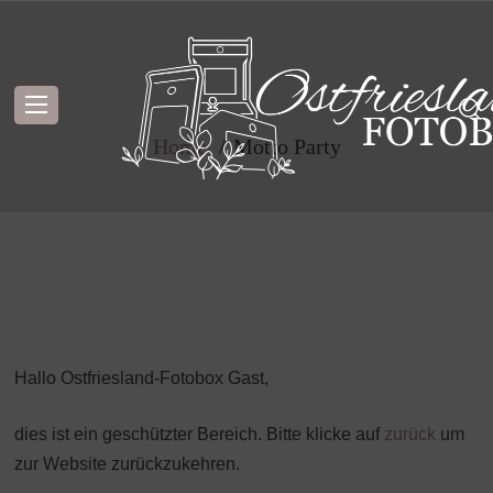
Portfolio Single
Home
Motto Party
Hallo Ostfriesland-Fotobox Gast,
dies ist ein geschützter Bereich. Bitte klicke auf
zurück
um
zur Website zurückzukehren.