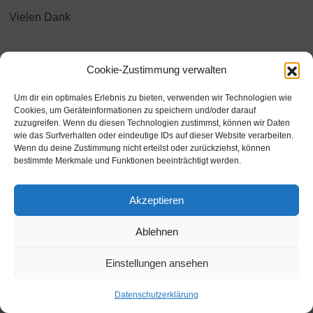
Vielen Dank
Cookie-Zustimmung verwalten
Previous
Next
Um dir ein optimales Erlebnis zu bieten, verwenden wir Technologien wie
Cookies, um Geräteinformationen zu speichern und/oder darauf
zuzugreifen. Wenn du diesen Technologien zustimmst, können wir Daten
wie das Surfverhalten oder eindeutige IDs auf dieser Website verarbeiten.
Wenn du deine Zustimmung nicht erteilst oder zurückziehst, können
bestimmte Merkmale und Funktionen beeinträchtigt werden.
© Copyright 2026 |
Ostfriesland Fotobox
|
Kontakt
|
Akzeptieren
Impressum
| Alle Rechte vorbehalten.
Ablehnen
Einstellungen ansehen
Datenschutzerklärung