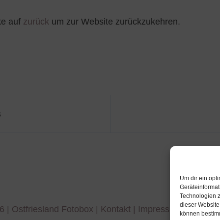
cke auf
zurück
um zur Website zurückzukehren.
s
Um dir ein opt
Geräteinformat
Technologien z
dieser Website
6 |
Ostfriesland Fotobox
|
Kontakt
|
Impressum
| Alle Re
können bestimm