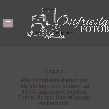
Templates
Home
Templates
Templates
Alle Templates dienen nur
als Vorlage und können zu
100% angepasst werden.
Teilen Sie uns Ihre Wünsche
einfach mit.